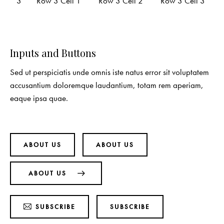
3
Row 3 Cell 1
Row 3 Cell 2
Row 3 Cell 3
Inputs and Buttons
Sed ut perspiciatis unde omnis iste natus error sit voluptatem
accusantium doloremque laudantium, totam rem aperiam,
eaque ipsa quae.
ABOUT US
ABOUT US
ABOUT US
SUBSCRIBE
SUBSCRIBE