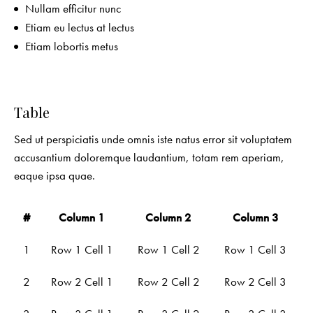
Nullam efficitur nunc
Etiam eu lectus at lectus
Etiam lobortis metus
Table
Sed ut perspiciatis unde omnis iste natus error sit voluptatem
accusantium doloremque laudantium, totam rem aperiam,
eaque ipsa quae.
#
Column 1
Column 2
Column 3
1
Row 1 Cell 1
Row 1 Cell 2
Row 1 Cell 3
2
Row 2 Cell 1
Row 2 Cell 2
Row 2 Cell 3