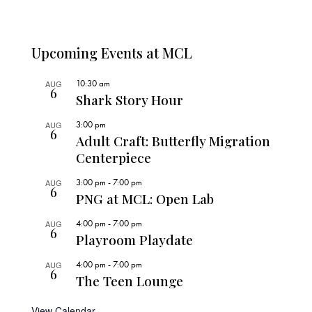
Upcoming Events at MCL
10:30 am
AUG
6
Shark Story Hour
3:00 pm
AUG
6
Adult Craft: Butterfly Migration
Centerpiece
3:00 pm
-
7:00 pm
AUG
6
PNG at MCL: Open Lab
4:00 pm
-
7:00 pm
AUG
6
Playroom Playdate
4:00 pm
-
7:00 pm
AUG
6
The Teen Lounge
View Calendar