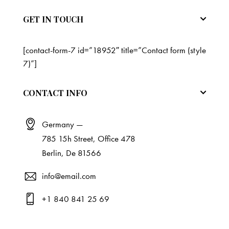
GET IN TOUCH
[contact-form-7 id=”18952″ title=”Contact form (style
7)”]
CONTACT INFO
Germany —
785 15h Street, Office 478
Berlin, De 81566
info@email.com
+1 840 841 25 69